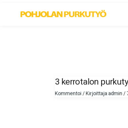
Siirry
sisältöön
3 kerrotalon purkut
Kommentoi
/ Kirjoittaja
admin
/